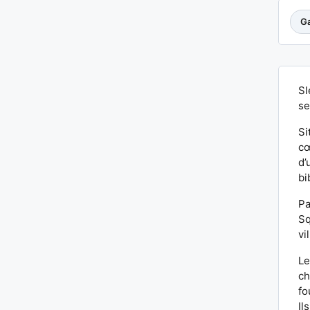
Ga
Sl
se
Si
cœ
d’
bi
Pa
Sq
vi
Le
ch
fo
Il